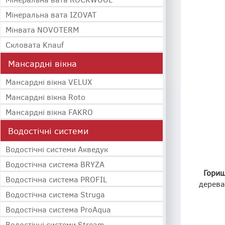
Мінеральна вата IZOVAT
Мінвата NOVOTERM
Скловата Knauf
Мансардні вікна
Мансардні вікна VELUX
Мансардні вікна Roto
Мансардні вікна FAKRO
Водостічні системи
Водостічні системи Акведук
Водостічна система BRYZA
Горищ
Водостічна система PROFIL
дерева
Водостічна система Struga
Водостічна система ProAqua
Водостічні системи Stream