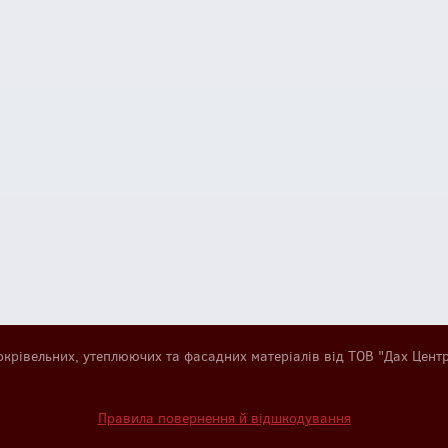
окрівельних, утеплюючих та фасадних матеріалів від ТОВ "Дах Цент
Правила повернення й відшкодування