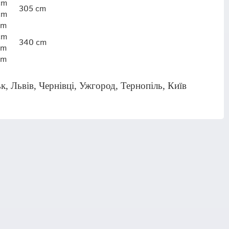
cm
305 cm
cm
cm
cm
340 cm
cm
cm
 Львів, Чернівці, Ужгород, Тернопіль, Київ