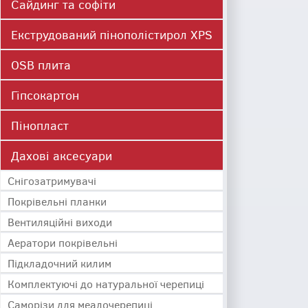
Сайдинг та софіти
Екструдований пінополістирол XPS
OSB плита
Гіпсокартон
Пінопласт
Дахові аксесуари
Cнігозатримувачі
Покрівельні планки
Вентиляційні виходи
Аератори покрівельні
Підкладочний килим
Комплектуючі до натуральної черепиці
Саморізи для меалочерепиці