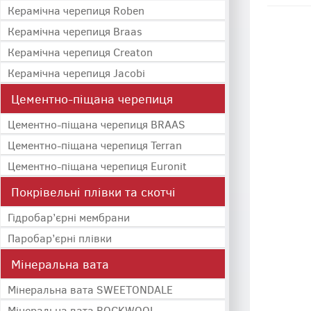
Керамічна черепиця Roben
Керамічна черепиця Braas
Керамічна черепиця Creaton
Керамічна черепиця Jacobi
Цементно-піщана черепиця
Цементно-піщана черепиця BRAAS
Цементно-піщана черепиця Terran
Цементно-піщана черепиця Euronit
Покрівельні плівки та скотчі
Гідробар’єрні мембрани
Паробар’єрні плівки
Мінеральна вата
Мінеральна вата SWEETONDALE
Мінеральна вата ROCKWOOL