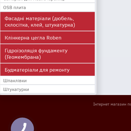
OSB плита
Фасадні матеріали (дюбель,
склосітка, клей, штукатурка)
Клінкерна цегла Roben
Гідроізоляція фундаменту
(Геомембрана)
Будматеріали для ремонту
Шпаклівки
Штукатурки
Інтернет магазин п