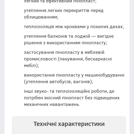
легкий та ефективний пінопласт;
утеплення легких перекриттів перед
облицюванням;
теплоізоляція між кроквами у похилих дахах;
утеплення балконів та лоджій — вигідне
рішення з використанням пінопласту;
застосування пінопласту в меблевій
промисловості (пакування, бескаркасні
меблі);
використання пінопласту у машинобудуванні
(утеплення автобусів, вагонів);
інші звуко- та теплоізоляційні роботи, де
потрібен якісний пінопласт без підвищених
механічних навантажень.
Технічні характеристики