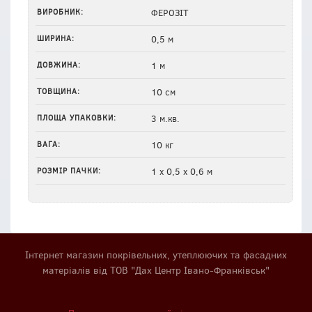
ВИРОБНИК:
ФЕРОЗІТ
ШИРИНА:
0,5 м
ДОВЖИНА:
1 м
ТОВЩИНА:
10 см
ПЛОЩА УПАКОВКИ:
3 м.кв.
ВАГА:
10 кг
РОЗМІР ПАЧКИ:
1 х 0,5 х 0,6 м
Інтернет магазин покрівельних, утеплюючих та фасадних
матеріалів від ТОВ "Дах Центр Івано-Франківськ"