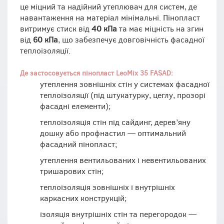
це міцний та надійний утеплювач для систем, де
навантаження на матеріал мінімальні. Пінопласт
витримує стиск від
40 кПа
та має міцність на згин
від
60 кПа
, що забезпечує довговічність фасадної
теплоізоляції.
Де застосовується пінопласт LeoMix 35 FASAD:
утеплення зовнішніх стін у системах фасадної
теплоізоляції (під штукатурку, цеглу, прозорі
фасадні елементи);
теплоізоляція стін під сайдинг, дерев’яну
дошку або профнастил — оптимальний
фасадний пінопласт;
утеплення вентильованих і невентильованих
тришарових стін;
теплоізоляція зовнішніх і внутрішніх
каркасних конструкцій;
ізоляція внутрішніх стін та перегородок —