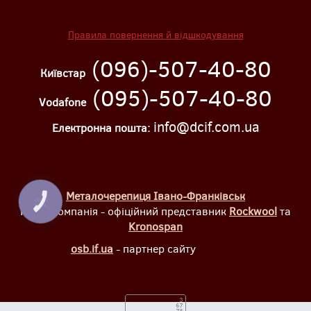
Правила повернення й відшкодування
(096)-507-40-80
Київстар
(095)-507-40-80
Vodafone
info@dcif.com.ua
Електронна пошта:
Металочерепиця Івано-Франківськ
КНОПКА
ЗВ'ЯЗКУ
Наша компанія - офіційний представник
Rockwool
та
Kronospan
osb.if.ua
- партнер сайту