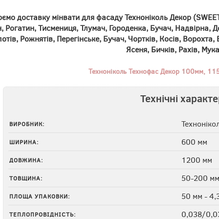
ємо доставку мінвати для фасаду Техноніколь Декор (SWEET
 Рогатин, Тисмениця, Тлумач, Городенка, Бучач, Надвірна, 
отів, Рожнятів, Перегінське, Бучач, Чортків, Косів, Ворохта,
Ясеня, Бичків, Рахів, Мук
Техноніколь Технофас Декор 100мм, 115
Технічні характ
Техноніко
ВИРОБНИК:
600 мм
ШИРИНА:
1200 мм
ДОВЖИНА:
50-200 м
ТОВЩИНА:
50 мм - 4,
ПЛОЩА УПАКОВКИ:
0,038/0,0
ТЕПЛОПРОВІДНІСТЬ: