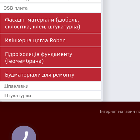
OSB плита
Фасадні матеріали (дюбель,
склосітка, клей, штукатурка)
Клінкерна цегла Roben
Гідроізоляція фундаменту
(Геомембрана)
Будматеріали для ремонту
Шпаклівки
Штукатурки
Інтернет магазин п