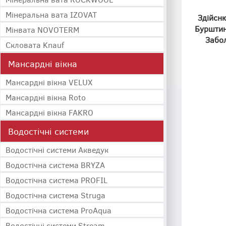
Мінеральна вата IZOVAT
Здійсню
Бурштин,
Мінвата NOVOTERM
Забол
Скловата Knauf
Мансардні вікна
Мансардні вікна VELUX
Мансардні вікна Roto
Мансардні вікна FAKRO
Водостічні системи
Водостічні системи Акведук
Водостічна система BRYZA
Водостічна система PROFIL
Водостічна система Struga
Водостічна система ProAqua
Водостічні системи Stream