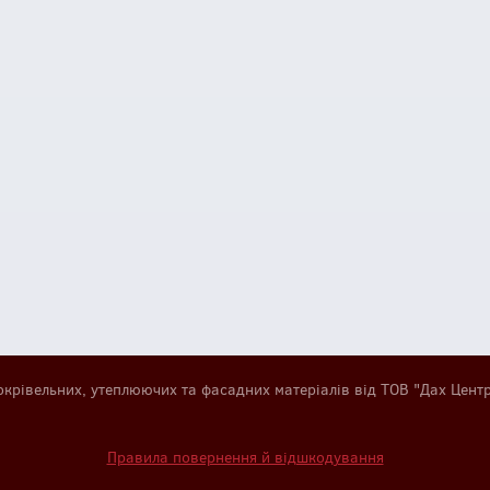
окрівельних, утеплюючих та фасадних матеріалів від ТОВ "Дах Цент
Правила повернення й відшкодування