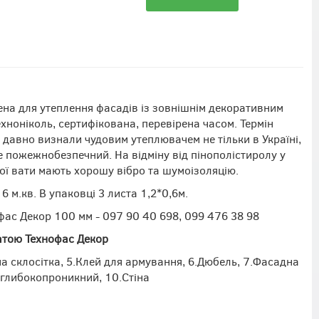
рена для утеплення фасадів із зовнішнім декоративним
хноніколь, сертифікована, перевірена часом. Термін
 давно визнали чудовим утеплювачем не тільки в Україні,
е пожежнобезпечний. На відміну від пінополістиролу у
ої вати мають хорошу вібро та шумоізоляцію.
 м.кв. В упаковці 3 листа 1,2*0,6м.
фас Декор 100 мм - 097 90 40 698, 099 476 38 98
атою Технофас Декор
на склосітка, 5.Клей для армування, 6.Дюбель, 7.Фасадна
т глибокопроникний, 10.Стіна