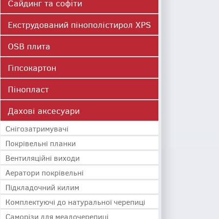
Сайдинг та софіти
Екструдований пінополістирол XPS
OSB плита
Гіпсокартон
Пінопласт
Дахові аксесуари
Cнігозатримувачі
Покрівельні планки
Вентиляційні виходи
Аератори покрівельні
Підкладочний килим
Комплектуючі до натуральної черепиці
Саморізи для меалочерепиці