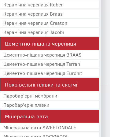
Керамічна черепиця Roben
Керамічна черепиця Braas
Керамічна черепиця Creaton
Керамічна черепиця Jacobi
Цементно-піщана черепиця
Цементно-піщана черепиця BRAAS
Цементно-піщана черепиця Terran
Цементно-піщана черепиця Euronit
Покрівельні плівки та скотчі
Гідробар’єрні мембрани
Паробар’єрні плівки
Мінеральна вата
Мінеральна вата SWEETONDALE
Мінеральна вата ROCKWOOL