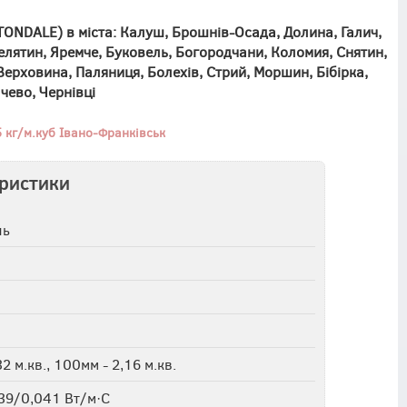
ONDALE) в міста: Калуш, Брошнів-Осада, Долина, Галич,
Делятин, Яремче, Буковель, Богородчани, Коломия, Снятин,
 Верховина, Паляниця, Болехів, Стрий, Моршин, Бібірка,
ачево, Чернівці
 кг/м.куб Івано-Франківськ
еристики
ль
м
32 м.кв., 100мм - 2,16 м.кв.
39/0,041 Вт/м·С