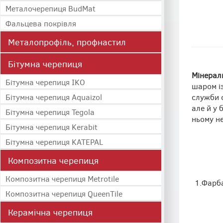
Металочерепиця BudMat
Фальцева покрівля
Металопрофіль, профнастил
Бітумна черепиця
Мінерал
Бітумна черепиця IKO
шаром із
служби с
Бітумна черепиця Aquaizol
але й у 
Бітумна черепиця Tegola
ньому не
Бітумна черепиця Kerabit
Бітумна черепиця KATEPAL
Композитна черепиця
Композитна черепиця Metrotile
1.Фарба
Композитна черепиця QueenTile
Керамічна черепиця