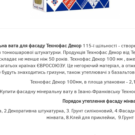
ьна вата для фасаду Технофас Декор
115-ї щільності - ство
 тонкошарової штукатурки. Продукція Технофас Декор від Те
кладає не менше ніж 50 років. Технофас Декор 100 мм , вже
багатьох країнах ЄВРОСОЮЗУ. Це негорючий матеріал, а отж
 будуть знаходитись гризуни, також утеплювачі з базальтов
Технофас Декор 100мм, в площа упаковки - 2,16
Купити фасадну мінеральну вату в Івано-Франківську Техно
Порядок утеплення фасаду мінв
, 2.Декоративна штукатурка, 3. Грунт силіконовий, 4.Фасад
мінвата, 8.Клей для приклейки, 9.Грун