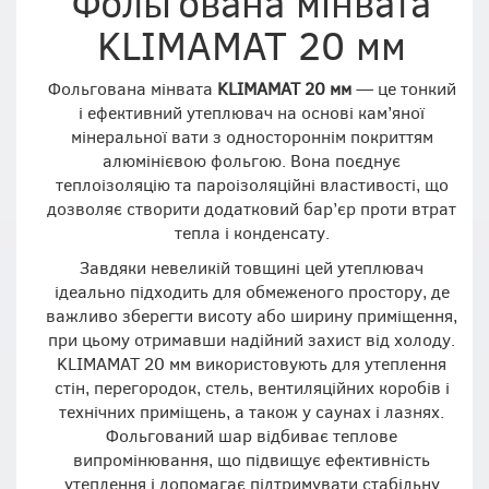
Фольгована мінвата
KLIMAMAT 20 мм
Фольгована мінвата
KLIMAMAT 20 мм
— це тонкий
і ефективний утеплювач на основі кам’яної
мінеральної вати з одностороннім покриттям
алюмінієвою фольгою. Вона поєднує
теплоізоляцію та пароізоляційні властивості, що
дозволяє створити додатковий бар’єр проти втрат
тепла і конденсату.
Завдяки невеликій товщині цей утеплювач
ідеально підходить для обмеженого простору, де
важливо зберегти висоту або ширину приміщення,
при цьому отримавши надійний захист від холоду.
KLIMAMAT 20 мм використовують для утеплення
стін, перегородок, стель, вентиляційних коробів і
технічних приміщень, а також у саунах і лазнях.
Фольгований шар відбиває теплове
випромінювання, що підвищує ефективність
утеплення і допомагає підтримувати стабільну