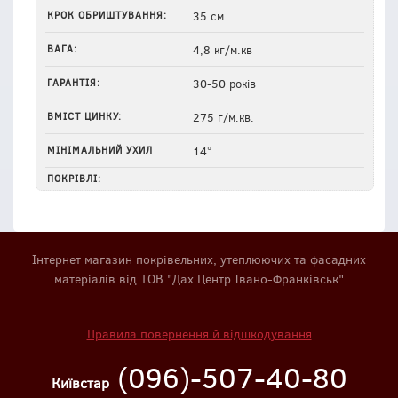
КРОК ОБРИШТУВАННЯ:
35 см
ВАГА:
4,8 кг/м.кв
ГАРАНТІЯ:
30-50 років
ВМІСТ ЦИНКУ:
275 г/м.кв.
МІНІМАЛЬНИЙ УХИЛ
14°
ПОКРІВЛІ:
Інтернет магазин покрівельних, утеплюючих та фасадних
матеріалів від ТОВ "Дах Центр Івано-Франківськ"
Правила повернення й відшкодування
(096)-507-40-80
Київстар