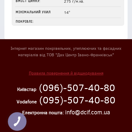
ВМІСТ ЦИНКУ:
275 г/м.кв.
МІНІМАЛЬНИЙ УХИЛ
14°
ПОКРІВЛІ:
Інтернет магазин покрівельних, утеплюючих та фасадних
матеріалів від ТОВ "Дах Центр Івано-Франківськ"
Правила повернення й відшкодування
(096)-507-40-80
Київстар
(095)-507-40-80
Vodafone
info@dcif.com.ua
Електронна пошта:
КНОПКА
ЗВ'ЯЗКУ