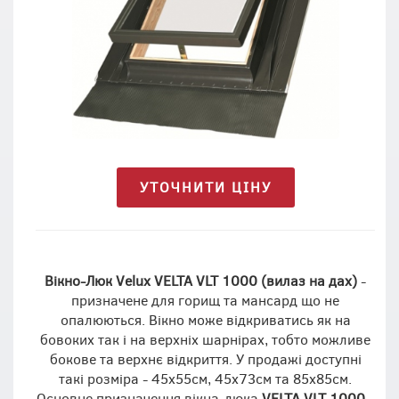
УТОЧНИТИ ЦІНУ
Вікно-Люк Velux VELTA
VLT 1000 (вилаз на дах)
-
призначене для горищ та мансард що не
опалюються. Вікно може відкриватись як на
бовоких так і на верхніх шарнірах, тобто можливе
бокове та верхнє відкриття. У продажі доступні
такі розміра - 45х55см, 45х73см та 85х85см.
Основне призначення вікна-люка
VELTA
VLT 1000
-