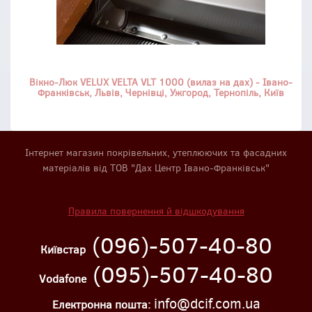
Вікно-Люк VELUX VELTA VLT 1000 (вилаз на дах) - Івано-
Франківськ, Львів, Чернівці, Ужгород, Тернопіль, Київ
Інтернет магазин покрівельних, утеплюючих та фасадних
матеріалів від ТОВ "Дах Центр Івано-Франківськ"
Правила повернення й відшкодування
(096)-507-40-80
Київстар
(095)-507-40-80
Vodafone
info@dcif.com.ua
Електронна пошта: