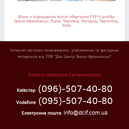
Вікно з підвищеною віссю обертання FYP-V proSky
Івано-Франківськ, Львів, Чернівці, Ужгород, Тернопіль,
Київ
Інтернет магазин покрівельних, утеплюючих та фасадних
матеріалів від ТОВ "Дах Центр Івано-Франківськ"
Правила повернення й відшкодування
(096)-507-40-80
Київстар
(095)-507-40-80
Vodafone
info@dcif.com.ua
Електронна пошта: