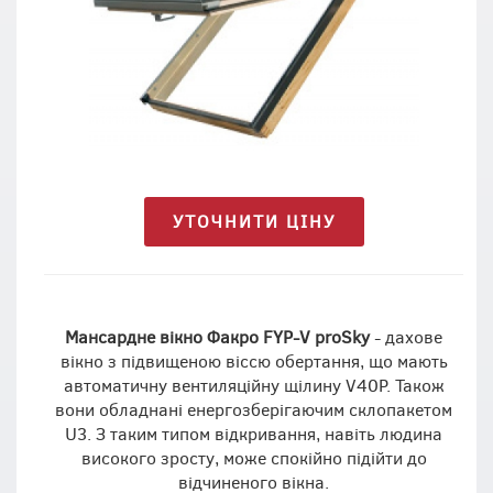
УТОЧНИТИ ЦІНУ
Мансардне вікно Факро FYP-V proSky
- дахове
вікно з підвищеною віссю обертання, що мають
автоматичну вентиляційну щілину V40P. Також
вони обладнані енергозберігаючим склопакетом
U3. З таким типом відкривання, навіть людина
високого зросту, може спокійно підійти до
відчиненого вікна.