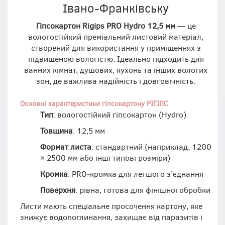
Івано‑Франківську
Гіпсокартон Rigips PRO Hydro 12,5 мм
— це
вологостійкий преміальний листовий матеріал,
створений для використання у приміщеннях з
підвищеною вологістю. Ідеально підходить для
ванних кімнат, душових, кухонь та інших вологих
зон, де важлива надійність і довговічність.
Основні характеристики гіпсокартону РІГІПС
Тип
: вологостійкий гіпсокартон (Hydro)
Товщина
: 12,5 мм
Формат листа
: стандартний (наприклад, 1200
× 2500 мм або інші типові розміри)
Кромка
: PRO‑кромка для легшого з’єднання
Поверхня
: рівна, готова для фінішної обробки
Листи мають спеціальне просочення картону, яке
знижує водопоглинання, захищає від паразитів і