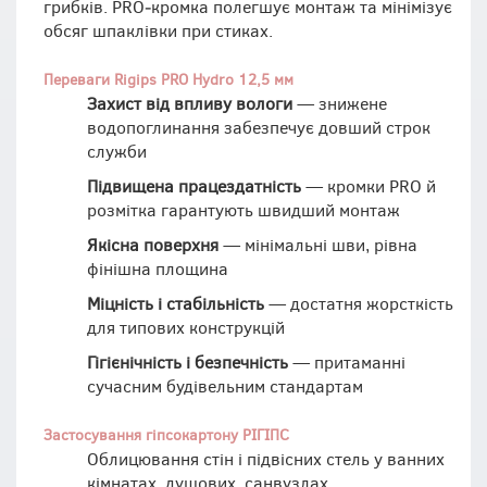
грибків. PRO‑кромка полегшує монтаж та мінімізує
обсяг шпаклівки при стиках.
Переваги Rigips PRO Hydro 12,5 мм
Захист від впливу вологи
— знижене
водопоглинання забезпечує довший строк
служби
Підвищена працездатність
— кромки PRO й
розмітка гарантують швидший монтаж
Якісна поверхня
— мінімальні шви, рівна
фінішна площина
Міцність і стабільність
— достатня жорсткість
для типових конструкцій
Гігієнічність і безпечність
— притаманні
сучасним будівельним стандартам
Застосування гіпсокартону РІГІПС
Облицювання стін і підвісних стель у ванних
кімнатах, душових, санвузлах