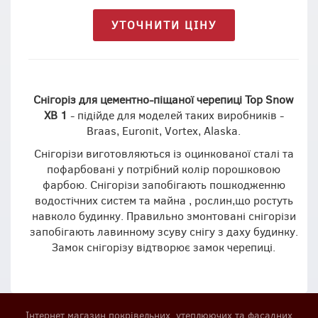
УТОЧНИТИ ЦІНУ
Снігоріз для цементно-піщаної черепиці Top Snow
XB 1
- підійде для моделей таких виробників -
Braas, Euronit, Vortex, Alaska.
Снігорізи виготовляються із оцинкованої сталі та
пофарбовані у потрібний колір порошковою
фарбою. Снігорізи запобігають пошкодженню
водостічних систем та майна , рослин,що ростуть
навколо будинку. Правильно змонтовані снігорізи
запобігають лавинному зсуву снігу з даху будинку.
Замок снігорізу відтворює замок черепиці.
Інтернет магазин покрівельних, утеплюючих та фасадних