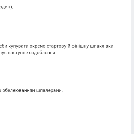
один);
би купувати окремо стартову й фінішну шпаклівки.
шує наступне оздоблення.
бо обклеюванням шпалерами.