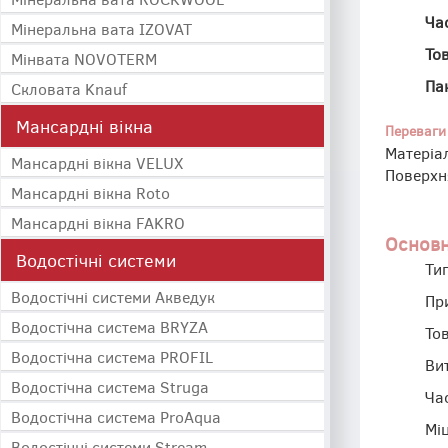
Ча
Мінеральна вата IZOVAT
То
Мінвата NOVOTERM
Па
Скловата Knauf
Мансардні вікна
Переваги
Матеріа
Мансардні вікна VELUX
Поверхн
Мансардні вікна Roto
Мансардні вікна FAKRO
Основн
Водостічні системи
Тип
Водостічні системи Акведук
Пр
Водостічна система BRYZA
Тов
Водостічна система PROFIL
Ви
Водостічна система Struga
Ча
Водостічна система ProAqua
Міц
Водостічні системи Stream