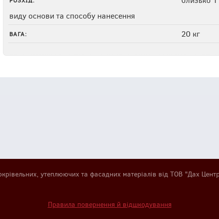
РОЗХІД:
виду основи та способу нанесення
20 кг
ВАГА:
окрівельних, утеплюючих та фасадних матеріалів від ТОВ "Дах Цент
Правила повернення й відшкодування