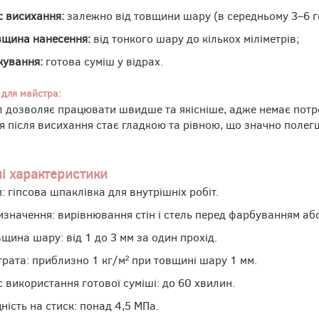
с висихання:
залежно від товщини шару (в середньому 3–6 г
вщина нанесення:
від тонкого шару до кількох міліметрів;
кування:
готова суміш у відрах.
 для майстра:
л дозволяє працювати швидше та якісніше, адже немає потре
я після висихання стає гладкою та рівною, що значно полег
і характеристики
: гіпсова шпаклівка для внутрішніх робіт.
изначення: вирівнювання стін і стель перед фарбуванням а
щина шару: від 1 до 3 мм за один прохід.
трата: приблизно 1 кг/м² при товщині шару 1 мм.
с використання готової суміші: до 60 хвилин.
ність на стиск: понад 4,5 МПа.