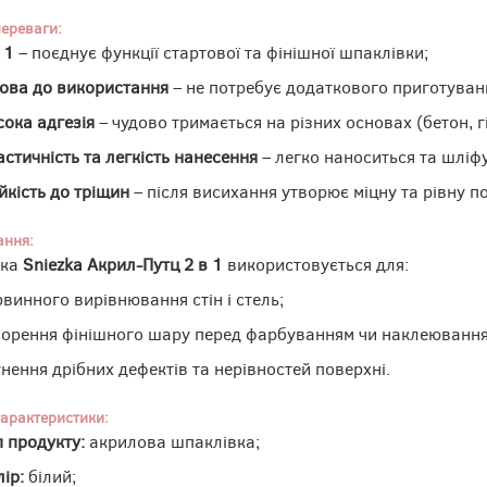
переваги:
 1
– поєднує функції стартової та фінішної шпаклівки;
това до використання
– не потребує додаткового приготуван
сока адгезія
– чудово тримається на різних основах (бетон, 
стичність та легкість нанесення
– легко наноситься та шліфу
йкість до тріщин
– після висихання утворює міцну та рівну п
ання:
вка
Sniezka Акрил-Путц 2 в 1
використовується для:
рвинного вирівнювання стін і стель;
ворення фінішного шару перед фарбуванням чи наклеюванн
нення дрібних дефектів та нерівностей поверхні.
характеристики:
п продукту:
акрилова шпаклівка;
ір:
білий;