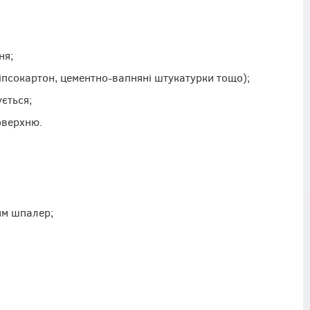
ня;
гіпсокартон, цементно-вапняні штукатурки тощо);
ється;
оверхню.
ям шпалер;