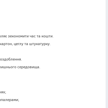
оляє зекономити час та кошти.
картон, цеглу та штукатурку.
 оздоблення.
олишнього середовища.
нях;
шпалерами;