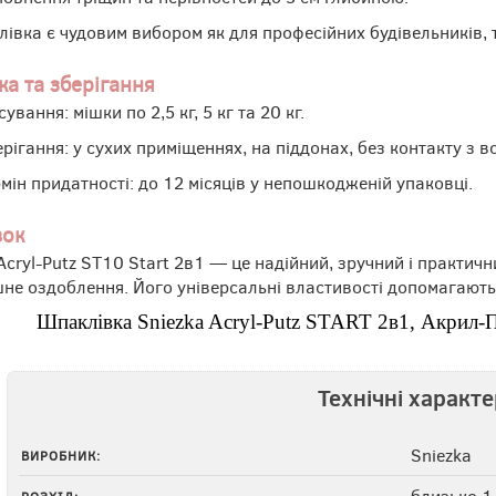
івка є чудовим вибором як для професійних будівельників, т
ка та зберігання
ування: мішки по 2,5 кг, 5 кг та 20 кг.
рігання: у сухих приміщеннях, на піддонах, без контакту з в
мін придатності: до 12 місяців у непошкодженій упаковці.
вок
Acryl-Putz ST10 Start 2в1 — це надійний, зручний і практич
шне оздоблення. Його універсальні властивості допомагають 
Шпаклівка Sniezka Acryl-Putz START 2в1, Акрил-
Технічні характ
Sniezka
ВИРОБНИК:
близько 1