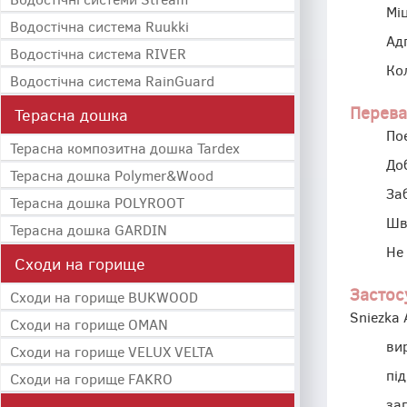
Міц
Водостічна система Ruukki
Адг
Водостічна система RIVER
Кол
Водостічна система RainGuard
Перева
Терасна дошка
По
Терасна композитна дошка Tardex
До
Терасна дошка Polymer&Wood
За
Терасна дошка POLYROOT
Шв
Терасна дошка GARDIN
Не
Сходи на горище
Застос
Сходи на горище BUKWOOD
Sniezka 
Сходи на горище OMAN
ви
Сходи на горище VELUX VELTA
пі
Сходи на горище FAKRO
за