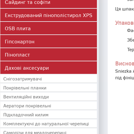
Сайдинг та софіти
Ця шпакл
Екструдований пінополістирол XPS
Упаков
OSB плита
Фас
Збе
Гіпсокартон
Тер
Пінопласт
Висно
Дахові аксесуари
Sniezka 
під фіні
Cнігозатримувачі
Покрівельні планки
Вентиляційні виходи
Аератори покрівельні
Підкладочний килим
Комплектуючі до натуральної черепиці
Саморізи для меалочерепиці