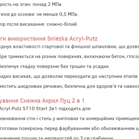
ність на згин: понад 2 МПа.
езія до основи: не менше 0,5 МПа.
ір після висихання: сніжно-білий.
ги використання Sniezka Acryl-Putz
єднує властивості стартової та фінішної шпаклівки, що дозв
бре тримається на різних поверхнях, включаючи бетон, гіпсо
безпечує гладку поверхню без тріщин та усадки.
идко висихає, що дозволяє переходити до наступних етапів
 містить шкідливих речовин, безпечна для здоров’я та навк
ування Снєжка Акрил Пуц 2 в 1
Acryl-Putz ST10 Start 2в1 підходить для:
рівнювання стін і стель у житлових та комерційних приміщен
дготовки поверхонь перед фарбуванням або обклеюванням 
повнення тріщин та нерівностей до 3 см глибиною.