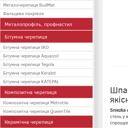
Металочерепиця BudMat
Фальцева покрівля
Металопрофіль, профнастил
Бітумна черепиця
Бітумна черепиця IKO
Бітумна черепиця Aquaizol
Бітумна черепиця Tegola
Бітумна черепиця Kerabit
Бітумна черепиця KATEPAL
Шпак
Композитна черепиця
якіс
Композитна черепиця Metrotile
Sniezka 
Композитна черепиця QueenTile
стель у 
Керамічна черепиця
спрощує