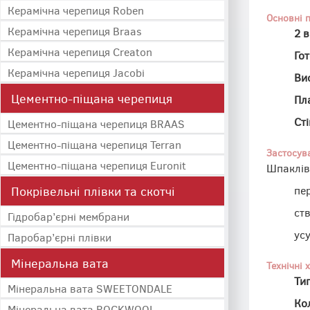
Керамічна черепиця Roben
Основні 
Керамічна черепиця Braas
2 в
Керамічна черепиця Creaton
Го
Керамічна черепиця Jacobi
Ви
Цементно-піщана черепиця
Пла
Сті
Цементно-піщана черепиця BRAAS
Цементно-піщана черепиця Terran
Застосув
Цементно-піщана черепиця Euronit
Шпаклі
Покрівельні плівки та скотчі
пе
ст
Гідробар’єрні мембрани
усу
Паробар’єрні плівки
Мінеральна вата
Технічні 
Ти
Мінеральна вата SWEETONDALE
Кол
Мінеральна вата ROCKWOOL