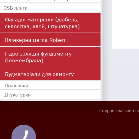
OSB плита
Фасадні матеріали (дюбель,
склосітка, клей, штукатурка)
Клінкерна цегла Roben
Гідроізоляція фундаменту
(Геомембрана)
Будматеріали для ремонту
Шпаклівки
Штукатурки
Інтернет магазин п