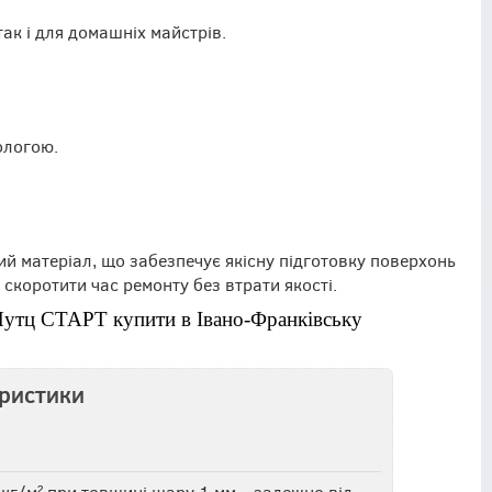
ак і для домашніх майстрів.
ологою.
ний матеріал, що забезпечує якісну підготовку поверхонь
скоротити час ремонту без втрати якості.
Путц СТАРТ купити в Івано-Франківську
еристики
 кг/м² при товщині шару 1 мм – залежно від