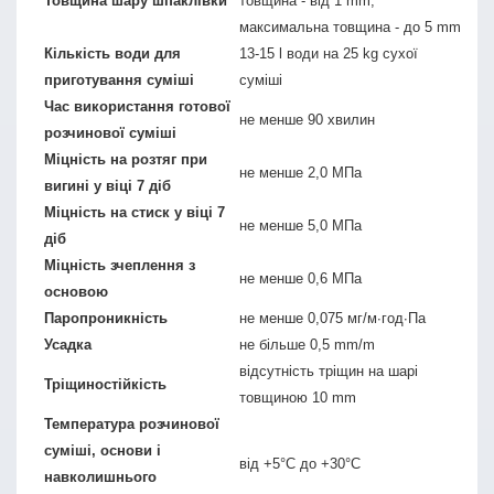
Товщина шару шпаклівки
товщина - від 1 mm,
максимальна товщина - до 5 mm
Кількість води для
13-15 l води на 25 kg сухої
приготування суміші
суміші
Час використання готової
не менше 90 хвилин
розчинової суміші
Міцність на розтяг при
не менше 2,0 МПа
вигині у віці 7 діб
Міцність на стиск у віці 7
не менше 5,0 МПа
діб
Міцність зчеплення з
не менше 0,6 МПа
основою
Паропроникність
не менше 0,075 мг/м∙год∙Па
Усадка
не більше 0,5 mm/m
відсутність тріщин на шарі
Тріщиностійкість
товщиною 10 mm
Температура розчинової
суміші, основи і
від +5°С до +30°С
навколишнього