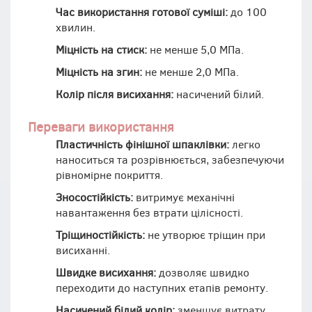
Час використання готової суміші:
до 100
хвилин.
Міцність на стиск:
не менше 5,0 МПа.
Міцність на згин:
не менше 2,0 МПа.
Колір після висихання:
насичений білий.
Переваги використання
Пластичність фінішної шпаклівки:
легко
наноситься та розрівнюється, забезпечуючи
рівномірне покриття.
Зносостійкість:
витримує механічні
навантаження без втрати цілісності.
Тріщиностійкість:
не утворює тріщин при
висиханні.
Швидке висихання:
дозволяє швидко
переходити до наступних етапів ремонту.
Насичений білий колір:
зменшує витрату