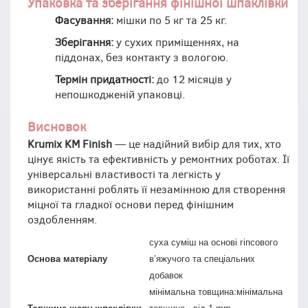
Упаковка та зберігання фінішної шпаклівки
Фасування:
мішки по 5 кг та 25 кг.
Зберігання:
у сухих приміщеннях, на
піддонах, без контакту з вологою.
Термін придатності:
до 12 місяців у
непошкодженій упаковці.
Висновок
Krumix KM Finish
— це надійний вибір для тих, хто
цінує якість та ефективність у ремонтних роботах. Її
універсальні властивості та легкість у
використанні роблять її незамінною для створення
міцної та гладкої основи перед фінішним
оздобленням.
суха суміш на основі гіпсового
Основа матеріалу
в’яжучого та спеціальних
добавок
мінімальна товщина:мінімальна