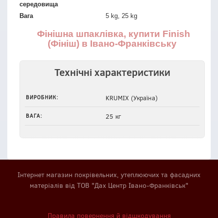
середовища
Вага
5 kg, 25 kg
Фінішна шпаклівка, купити Finish
(Фініш) в Івано-Франківську
Технічні характеристики
ВИРОБНИК:
KRUMIX (Україна)
ВАГА:
25 кг
Інтернет магазин покрівельних, утеплюючих та фасадних
матеріалів від ТОВ "Дах Центр Івано-Франківськ"
Правила повернення й відшкодування