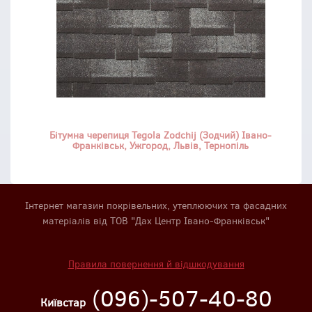
Бітумна черепиця Tegola Zodchij (Зодчий) Івано-
Франківськ, Ужгород, Львів, Тернопіль
Інтернет магазин покрівельних, утеплюючих та фасадних
матеріалів від ТОВ "Дах Центр Івано-Франківськ"
Правила повернення й відшкодування
(096)-507-40-80
Київстар