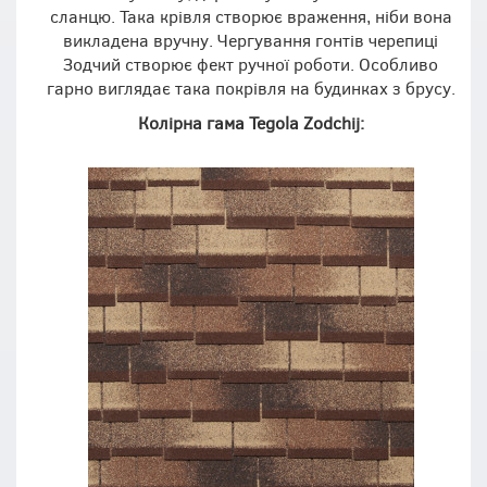
сланцю. Така крівля створює враження, ніби вона
викладена вручну. Чергування гонтів черепиці
Зодчий створює фект ручної роботи. Особливо
гарно виглядає така покрівля на будинках з брусу.
Колірна гама Tegola Zodchij: