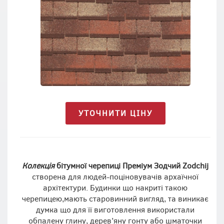
УТОЧНИТИ ЦІНУ
Колекція
бітумної черепиці Преміум Зодчий Zodchij
створена для людей-поціновувачів архаїчної
архітектури. Будинки що накриті такою
черепицею,мають старовинний вигляд, та виникає
думка що для її виготовлення використали
обпалену глину, дерев’яну гонту або шматочки