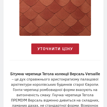
УТОЧНИТИ ЦІНУ
Бітумна черепиця Тегола колекції Версаль
Versaille
– це дух справжнього аристократизму палацової
архітектури королівських будинків старої Європи.
Гонти черепиці ромбовидної форми вказують на
витонченість смаку. Гнучка черепиця Тегола
ПРЕМІУМ Версаль відмінно дивиться на складних,
ламаних дахах, не стандартної форми. Візерунок